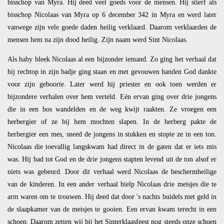
bisschop van Myra. Hij deed veel goeds voor de mensen. Hij stierf als
bisschop Nicolaas van Myra op 6 december 342 in Myra en werd later
vanwege zijn vele goede daden heilig verklaard. Daarom verklaarden de
mensen hem na zijn dood heilig. Zijn naam werd Sint Nicolaas.
Als baby bleek Nicolaas al een bijzonder iemand. Zo ging het verhaal dat
hij rechtop in zijn badje ging staan en met gevouwen handen God dankte
voor zijn geboorte. Later werd hij priester en ook toen werden er
bijzondere verhalen over hem verteld. Eén ervan ging over drie jongens
die in een bos wandelden en de weg kwijt raakten. Ze vroegen een
herbergier of ze bij hem mochten slapen. In de herberg pakte de
herbergier een mes, sneed de jongens in stukken en stopte ze in een ton.
Nicolaas die toevallig langskwam had direct in de gaten dat er iets mis
was. Hij bad tot God en de drie jongens stapten levend uit de ton alsof er
niets was gebeurd. Door dit verhaal werd Nicolaas de beschermheilige
van de kinderen. In een ander verhaal hielp Nicolaas drie meisjes die te
arm waren om te trouwen. Hij deed dat door 's nachts buidels met geld in
de slaapkamer van de meisjes te gooien. Een ervan kwam terecht in een
schoen. Daarom zetten wij bij het Sinterklaasfeest nog steeds onze schoen