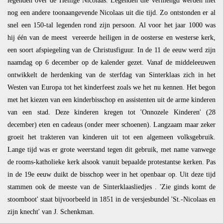
legenden over de Heilige Nicolaas. Legenden die vermengd werden met
nog een andere toonaangevende Nicolaas uit die tijd. Zo ontstonden er al
snel een 150-tal legenden rond zijn persoon. Al voor het jaar 1000 was
hij één van de meest vereerde heiligen in de oosterse en westerse kerk,
een soort afspiegeling van de Christusfiguur. In de 11 de eeuw werd zijn
naamdag op 6 december op de kalender gezet. Vanaf de middeleeuwen
ontwikkelt de herdenking van de sterfdag van Sinterklaas zich in het
Westen van Europa tot het kinderfeest zoals we het nu kennen. Het begon
met het kiezen van een kinderbisschop en assistenten uit de arme kinderen
van een stad. Deze kinderen kregen tot 'Onnozele Kinderen' (28
december) eten en cadeaus (onder meer schoenen). Langzaam maar zeker
groeit het trakteren van kinderen uit tot een algemeen volksgebruik.
Lange tijd was er grote weerstand tegen dit gebruik, met name vanwege
de rooms-katholieke kerk alsook vanuit bepaalde protestantse kerken. Pas
in de 19e eeuw duikt de bisschop weer in het openbaar op. Uit deze tijd
stammen ook de meeste van de Sinterklaasliedjes . 'Zie ginds komt de
stoomboot' staat bijvoorbeeld in 1851 in de versjesbundel 'St.-Nicolaas en
zijn knecht' van J. Schenkman.