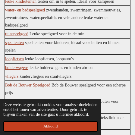
leuke kindertenten
tenten om in te spelen, ideaal voor kamperen
water- en badspeelgoed
zwembanden, zwemringen, zwemmouwtjes,
zwemtrainers, waterspeeltafels en vele andere leuke water en
badspeelgoed
tuinspeelgoed
Leuke speelgoed voor in de tuin
speeltenten
speeltenten voor kinderen, ideaal voor buiten en binnen
spelen
loopfietsen
leuke loopfietsen, loopauto's
bolderwagens
leuke bolderwagens en kindercabrio's
vliegers
kindervliegers en stuntvliegers
Bob de Bouwer Speelgoed
Bob de Bouwer speelgoed voor een scherpe
prijs
Speeltoestellen
Speelhuisjes, glijbanen en vele speelattributen voor
Deze website gebruikt cookies voor analyse-doeleinden
buiten vindt u hier.
en/of het tonen van advertenties. Door gebruik te
blijven maken van de site gaat u hiermee akkoord.
Sinterklaas Actie - Liesjes Houten Speelgoed
Algemene tekstlink naar
Sinterklaas aanbiedingen
Akkoord
Meccano bij Liesjes Houten Speelgoed