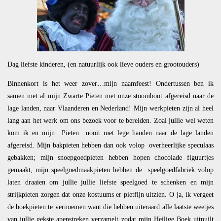
Dag liefste kinderen, (en natuurlijk ook lieve ouders en grootouders)
Binnenkort is het weer zover…mijn naamfeest! Ondertussen ben ik
samen met al mijn Zwarte Pieten met onze stoomboot afgereisd naar de
lage landen, naar Vlaanderen en Nederland! Mijn werkpieten zijn al heel
lang aan het werk om ons bezoek voor te bereiden. Zoal jullie wel weten
kom ik en mijn Pieten nooit met lege handen naar de lage landen
afgereisd. Mijn bakpieten hebben dan ook volop overheerlijke speculaas
gebakken; mijn snoepgoedpieten hebben hopen chocolade figuurtjes
gemaakt, mijn speelgoedmaakpieten hebben de speelgoedfabriek volop
laten draaien om jullie jullie liefste speelgoed te schenken en mijn
strijkpieten zorgen dat onze kostuums er pietfijn uitzien. O ja, ik vergeet
de boekpieten te vernoemen want die hebben uiteraard alle laatste weetjes
van jullie gekste apenstreken verzamelt zodat mijn Heilige Boek uitpuilt