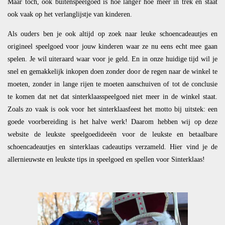
Maar toch, ook buitenspeelgoed is hoe langer hoe meer in trek en staat
ook vaak op het verlanglijstje van kinderen.
Als ouders ben je ook altijd op zoek naar leuke schoencadeautjes en
origineel speelgoed voor jouw kinderen waar ze nu eens echt mee gaan
spelen. Je wil uiteraard waar voor je geld. En in onze huidige tijd wil je
snel en gemakkelijk inkopen doen zonder door de regen naar de winkel te
moeten, zonder in lange rijen te moeten aanschuiven of tot de conclusie
te komen dat net dat sinterklaasspeelgoed niet meer in de winkel staat.
Zoals zo vaak is ook voor het sinterklaasfeest het motto bij uitstek: een
goede voorbereiding is het halve werk! Daarom hebben wij op deze
website de leukste speelgoedideeën voor de leukste en betaalbare
schoencadeautjes en sinterklaas cadeautips verzameld. Hier vind je de
allernieuwste en leukste tips in speelgoed en spellen voor Sinterklaas!